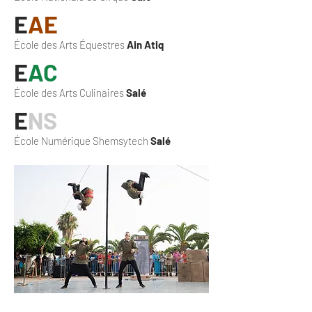
E
AE
École des Arts Équestres
Ain Atiq
E
AC
École des Arts Culinaires
Salé
E
NS
École Numérique Shemsytech
Salé