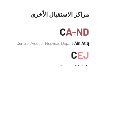
مراكز الاستقبال الأخرى
C
A-ND
Centre d'Accueil Nouveau Départ
Ain Atiq
C
EJ
Centre
El Jadida
C
FER
Centre Social pour la Femme et l'Enfant
Rabat
C
KF
Centre Kan Ya Makan Rhada
Fès